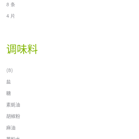
8 条
4 片
调味料
(B)
盐
糖
素蚝油
胡椒粉
麻油