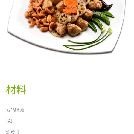
材料
素咕噜肉
(A)
炸腰果