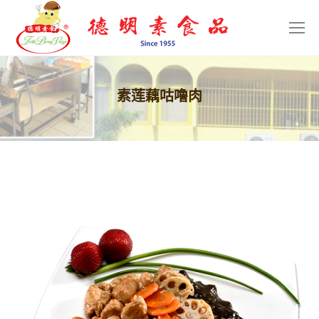
素莲藕咕噜肉